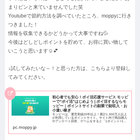
まりピンと来ていませんでした笑
Youtubeで節約方法を調べていたところ、moppyに行き
つきました！
情報を収集できるかどうかって大事ですね💦
今後はどしどしポイントを貯めて、お得に買い物して
いこうと思います☺️💕
↓試してみたいな～！と思った方は、こちらより登録し
てみてください。
初心者でも安心！ポイ活応援サービス モッピ
ーで“ポイ活”はじめよう | ポイ活するならモ
ッピー｜ポイントサイトの副業で副収入・お
小遣い稼ぎ
モッピーは、運営実績20年以上！累計1,300万人以上
が利用しているポイントサイト。サイト内で商品購入
やアンケート回答、ゲームをすると「1ポイント=1
円」のポイントが貯まっていきます。貯めたポイント
pc.moppy.jp
は、現金やお好きな他社ポイントに交換するこ...