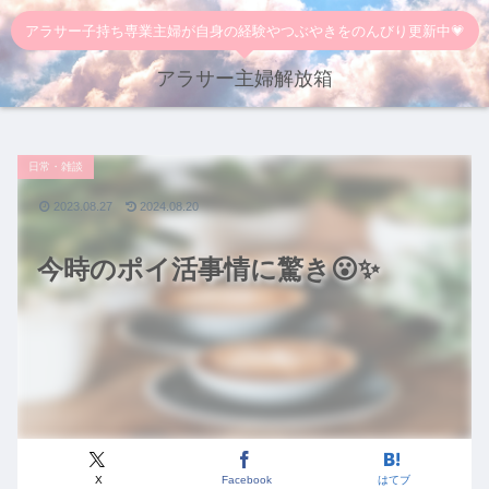
アラサー子持ち専業主婦が自身の経験やつぶやきをのんびり更新中💗
アラサー主婦解放箱
日常・雑談
2023.08.27
2024.08.20
今時のポイ活事情に驚き😮✨
X
Facebook
はてブ