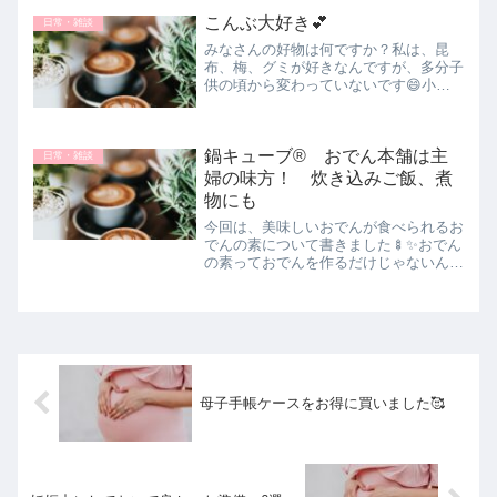
で、辛い思いをされている方にぜひ読ん
こんぶ大好き💕
日常・雑談
でみて頂きたいです☺️🌸
みなさんの好物は何ですか？私は、昆
布、梅、グミが好きなんですが、多分子
供の頃から変わっていないです😄小学
校の遠足の時は都こんぶは300円の予算
のうち、最初の候補に必ず入っていまし
た！
鍋キューブ® おでん本舗は主
日常・雑談
婦の味方！ 炊き込みご飯、煮
物にも
今回は、美味しいおでんが食べられるお
でんの素について書きました🍢✨おでん
の素っておでんを作るだけじゃないんで
すね！色んな料理を作れて便利だったの
でとても感動しました🥰
母子手帳ケースをお得に買いました🥰