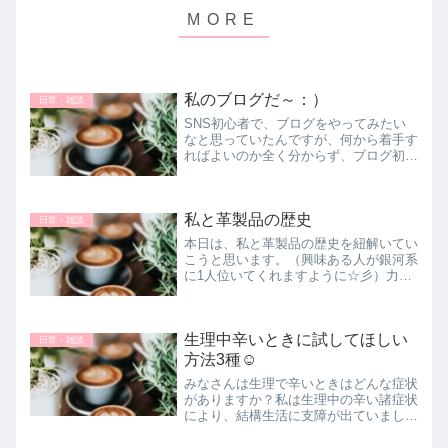
私のブログだ～：）
日常・雑談
SNS初心者で、ブログをやってみたい
なと思っていたんですが、何から着手す
ればよいのか全く分からず、ブログ初心
者向けの解説サイトの解説通りにやって
みてなんとか形になりました！わ～
い！！
私と革製品の歴史
日常・雑談
本日は、私と革製品の歴史を紐解いてい
こうと思います。（興味ある人が銀河系
に1人位いてくれますように☆彡）力作
です！
生理中辛いときに試してほしい
日常・雑談
方法3種☺️
みなさんは生理で辛いときはどんな症状
がありますか？私は生理中の辛い諸症状
により、結構生活に支障が出ていました
💦今回、自身の経験を踏まえて生理中快
適に過ごす方法をまとめてみましたの