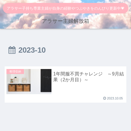
アラサー子持ち専業主婦が自身の経験やつぶやきをのんびり更新中💗
アラサー主婦解放箱
2023-10
整理収納
1年間服不買チャレンジ ～9月結
果（2か月目）～
2023.10.05