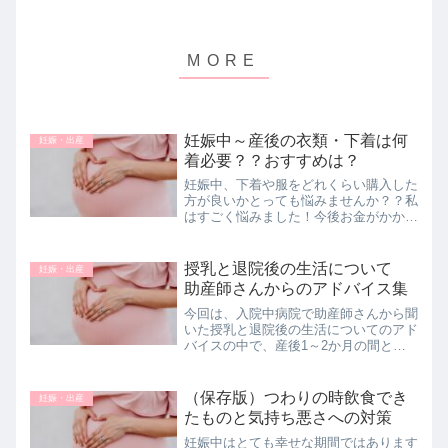
妊娠中～産後の衣類・下着は何
妊娠・出産
着必要？？おすすめは？
妊娠中、下着や服をどれくらい購入した
方が良いかとっても悩みませんか？？私
はすごく悩みました！今後お金がかかる
し、必要最低限で揃えたいけど、必要最
低限ってどれくらいなのーーー？？？っ
てなりました笑
授乳と退院後の生活について
妊娠・出産
助産師さんからのアドバイス集
今回は、入院中病院で助産師さんから聞
いた授乳と退院後の生活についてのアド
バイスの中で、産後1～2か月の間とて
も役立ったものをまとめました！アドバ
イスをもらった当時の自分と同様に、読
んでくださった方が少しでも楽になった
（保存版）つわりの時飲食でき
妊娠・出産
らうれしいです🐶💕
たものと気持ち悪さへの対策
妊娠中はとても幸せな期間ではあります