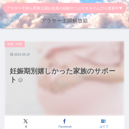
アラサー子持ち専業主婦が自身の経験やつぶやきをのんびり更新中💗
アラサー主婦解放箱
妊娠・出産
2023.08.19
妊娠期別嬉しかった家族のサポー
ト☺️
X
Facebook
はてブ