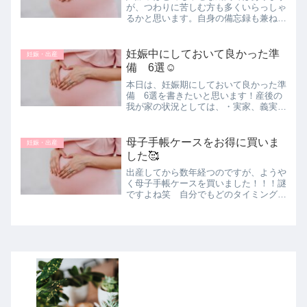
が、つわりに苦しむ方も多くいらっしゃ
るかと思います。自身の備忘録も兼ね
て、つわりの症状と対策を以下紹介した
いと思います☺️つわりを乗り越えるヒン
トになったらうれしいです！
妊娠中にしておいて良かった準
妊娠・出産
備 6選☺️
本日は、妊娠期にしておいて良かった準
備 6選を書きたいと思います！産後の
我が家の状況としては、・実家、義実家
ともに里帰りや泊りのサポートは一切な
し（物資のサポートや数時間の滞在はあ
り）・夫が1か月育休を取得・・・とい
母子手帳ケースをお得に買いま
妊娠・出産
うことで、初めての妊娠出産という大き
した🥰
な節目を夫婦二人三脚で乗り切りまし
た！
出産してから数年経つのですが、ようや
く母子手帳ケースを買いました！！！謎
ですよね笑 自分でもどのタイミング？
って思います🤣